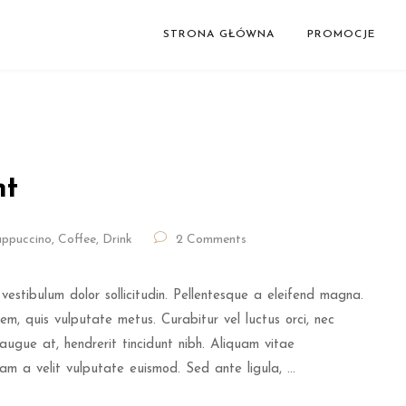
STRONA GŁÓWNA
PROMOCJE
nt
ppuccino
,
Coffee
,
Drink
2 Comments
vestibulum dolor sollicitudin. Pellentesque a eleifend magna.
m, quis vulputate metus. Curabitur vel luctus orci, nec
augue at, hendrerit tincidunt nibh. Aliquam vitae
 quam a velit vulputate euismod. Sed ante ligula, …