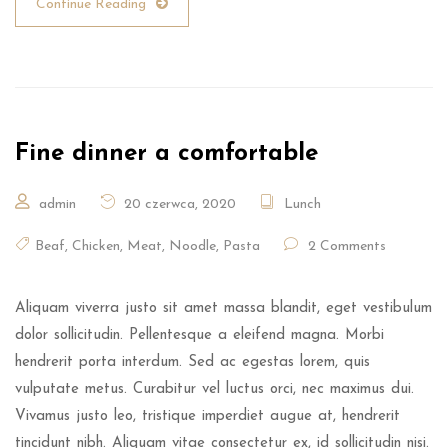
Continue Reading
Fine dinner a comfortable
admin
20 czerwca, 2020
Lunch
Beaf
,
Chicken
,
Meat
,
Noodle
,
Pasta
2 Comments
Aliquam viverra justo sit amet massa blandit, eget vestibulum
dolor sollicitudin. Pellentesque a eleifend magna. Morbi
hendrerit porta interdum. Sed ac egestas lorem, quis
vulputate metus. Curabitur vel luctus orci, nec maximus dui.
Vivamus justo leo, tristique imperdiet augue at, hendrerit
tincidunt nibh. Aliquam vitae consectetur ex, id sollicitudin nisi.