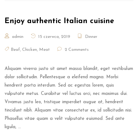
Enjoy authentic Italian cuisine
admin
15 czerwca, 2019
Dinner
Beaf
,
Chicken
,
Meat
2 Comments
Aliquam viverra justo sit amet massa blandit, eget vestibulum
dolor sollicitudin. Pellentesque a eleifend magna. Morbi
hendrerit porta interdum. Sed ac egestas lorem, quis
vulputate metus. Curabitur vel luctus orci, nec maximus dui.
Vivamus justo leo, tristique imperdiet augue at, hendrerit
tincidunt nibh. Aliquam vitae consectetur ex, id sollicitudin nisi.
Phasellus vitae quam a velit vulputate euismod. Sed ante
ligula, …